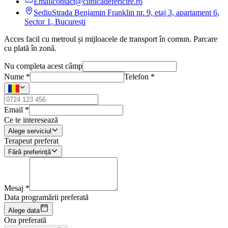
Email
contact@clinicadefericire.ro
Sediu
Strada Benjamin Franklin nr. 9, etaj 3, apartament 6
,
Sector 1
,
București
Acces facil cu metroul și mijloacele de transport în comun. Parcare
cu plată în zonă.
Nu completa acest câmp
Nume
*
Telefon *
Email
*
Ce te interesează
Alege serviciul
Terapeut preferat
Fără preferință
Mesaj
*
Data programării preferată
Alege data
Ora preferată